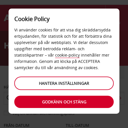
Cookie Policy
Menu
Vi använder cookies för att visa dig skräddarsydda
Welcome
erbjudanden, för statistik och för att förbättra dina
to
Hyrbil Timisoara centrum
upplevelser på vår webbplats. Vi delar dessutom
Avis
uppgifter med betrodda reklam- och
statistikpartner – vår
cookie-policy
innehåller mer
information. Genom att klicka på ACCEPTERA
samtycker du till vår användning av cookies.
BIL
SKÅPBIL
HANTERA INSTÄLLNINGAR
HÄMTA FRÅN
GODKÄNN OCH STÄNG
Välj en annan återlämningsplats
FRÅN-DATUM
TILL-DATUM