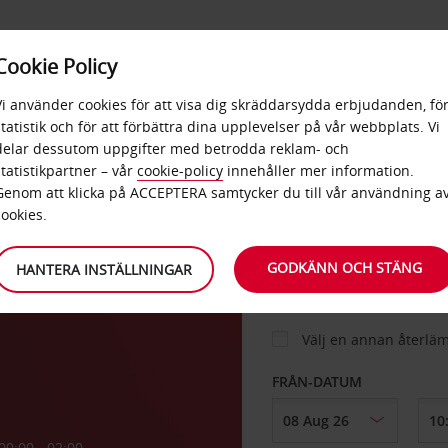
E
POPU
Cookie Policy
ERBJUDANDEN
TJÄNSTER
RA
DESTINA
Vi använder cookies för att visa dig skräddarsydda erbjudanden, fö
statistik och för att förbättra dina upplevelser på vår webbplats. Vi
delar dessutom uppgifter med betrodda reklam- och
statistikpartner – vår
cookie-policy
innehåller mer information.
BIL
Genom att klicka på ACCEPTERA samtycker du till vår användning a
cookies.
HÄMTA FRÅN
GODKÄNN OCH STÄNG
HANTERA INSTÄLLNINGAR
Välj en annan återlä
FRÅN-DATUM
00:00 - 02:00