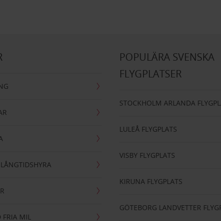
R
POPULÄRA SVENSKA
FLYGPLATSER
ING
STOCKHOLM ARLANDA FLYGPL
AR
LULEÅ FLYGPLATS
A
VISBY FLYGPLATS
- LÅNGTIDSHYRA
KIRUNA FLYGPLATS
AR
GÖTEBORG LANDVETTER FLYG
 FRIA MIL