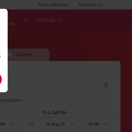
Mina bokningar
Kontakta oss
LÄRA
FÖRETAG
TIONER
r
SKÅPBIL
v
mningsplats
TILL-DATUM