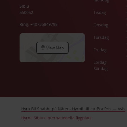
Sibiu
550052
Tisdag
Ring: +40735849798
Onsdag
Torsdag
View Map
Fredag
Lördag
Söndag
Hyra Bil Snabbt på Nätet - Hyrbil till ett Bra Pris — Avis
Hyrbil Sibius internationella flygplats