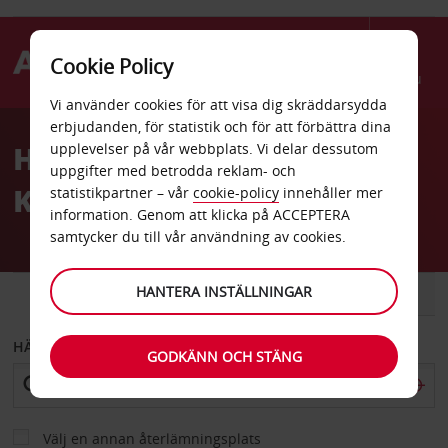
Cookie Policy
Menu
Vi använder cookies för att visa dig skräddarsydda
Welcome
erbjudanden, för statistik och för att förbättra dina
to
Hyrbil Innsbruck flygplats
upplevelser på vår webbplats. Vi delar dessutom
Avis
uppgifter med betrodda reklam- och
Kranebitten
statistikpartner – vår
cookie-policy
innehåller mer
information. Genom att klicka på ACCEPTERA
samtycker du till vår användning av cookies.
HANTERA INSTÄLLNINGAR
BIL
SKÅPBIL
HÄMTA FRÅN
GODKÄNN OCH STÄNG
Välj en annan återlämningsplats