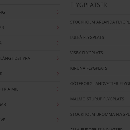
FLYGPLATSER
ING
STOCKHOLM ARLANDA FLYGPL
AR
LULEÅ FLYGPLATS
A
VISBY FLYGPLATS
- LÅNGTIDSHYRA
KIRUNA FLYGPLATS
AR
GÖTEBORG LANDVETTER FLYG
 FRIA MIL
MALMÖ STURUP FLYGPLATS
GAR
STOCKHOLM BROMMA FLYGPL
IVE
ALLA EUROPEISKA PLATSER