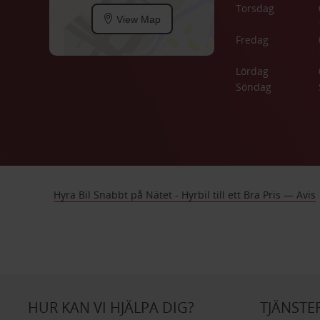
Torsdag
View Map
Fredag
Lördag
Söndag
Hyra Bil Snabbt på Nätet - Hyrbil till ett Bra Pris — Avis
HUR KAN VI HJÄLPA DIG?
TJÄNSTE