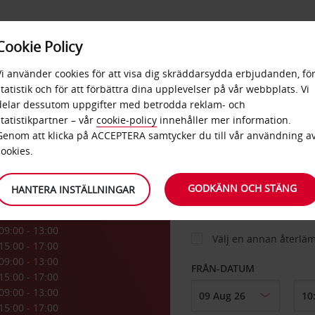
E
POPU
Cookie Policy
ERBJUDANDEN
TJÄNSTER
RA
DESTINA
Vi använder cookies för att visa dig skräddarsydda erbjudanden, fö
statistik och för att förbättra dina upplevelser på vår webbplats. Vi
delar dessutom uppgifter med betrodda reklam- och
a
statistikpartner – vår
cookie-policy
innehåller mer information.
BIL
Genom att klicka på ACCEPTERA samtycker du till vår användning a
cookies.
HÄMTA FRÅN
GODKÄNN OCH STÄNG
HANTERA INSTÄLLNINGAR
09:00 - 13:00
Välj en annan återlä
15:00 - 17:00
09:00 - 13:00
FRÅN-DATUM
15:00 - 17:00
09:00 - 13:00
15:00 - 17:00