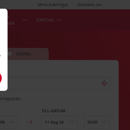
Mina bokningar
Kontakta oss
LÄRA
FÖRETAG
TIONER
r
SKÅPBIL
v
mningsplats
TILL-DATUM