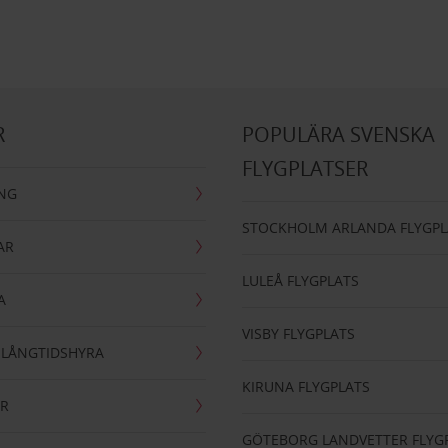
R
POPULÄRA SVENSKA
FLYGPLATSER
ING
STOCKHOLM ARLANDA FLYGPL
AR
LULEÅ FLYGPLATS
A
VISBY FLYGPLATS
- LÅNGTIDSHYRA
KIRUNA FLYGPLATS
AR
GÖTEBORG LANDVETTER FLYG