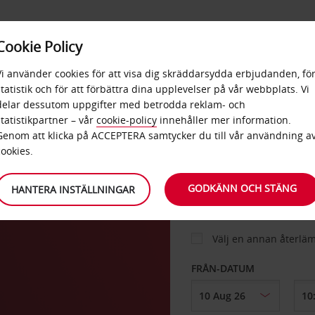
E
POPU
Cookie Policy
ERBJUDANDEN
TJÄNSTER
RA
DESTINA
Vi använder cookies för att visa dig skräddarsydda erbjudanden, fö
statistik och för att förbättra dina upplevelser på vår webbplats. Vi
delar dessutom uppgifter med betrodda reklam- och
statistikpartner – vår
cookie-policy
innehåller mer information.
BIL
Genom att klicka på ACCEPTERA samtycker du till vår användning a
cookies.
HÄMTA FRÅN
GODKÄNN OCH STÄNG
HANTERA INSTÄLLNINGAR
Välj en annan återlä
FRÅN-DATUM