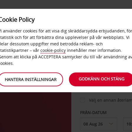
E
POPU
Cookie Policy
ERBJUDANDEN
TJÄNSTER
RA
DESTINA
Vi använder cookies för att visa dig skräddarsydda erbjudanden, fö
statistik och för att förbättra dina upplevelser på vår webbplats. Vi
delar dessutom uppgifter med betrodda reklam- och
a
statistikpartner – vår
cookie-policy
innehåller mer information.
BIL
Genom att klicka på ACCEPTERA samtycker du till vår användning a
cookies.
HÄMTA FRÅN
GODKÄNN OCH STÄNG
HANTERA INSTÄLLNINGAR
Välj en annan återlä
FRÅN-DATUM