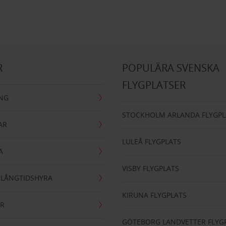
R
POPULÄRA SVENSKA
FLYGPLATSER
ING
STOCKHOLM ARLANDA FLYGPL
AR
LULEÅ FLYGPLATS
A
VISBY FLYGPLATS
- LÅNGTIDSHYRA
KIRUNA FLYGPLATS
AR
GÖTEBORG LANDVETTER FLYG