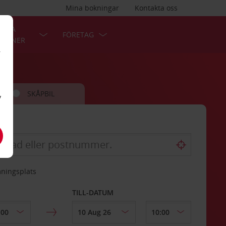
Mina bokningar
Kontakta oss
LÄRA
FÖRETAG
TIONER
r
SKÅPBIL
v
mningsplats
TILL-DATUM