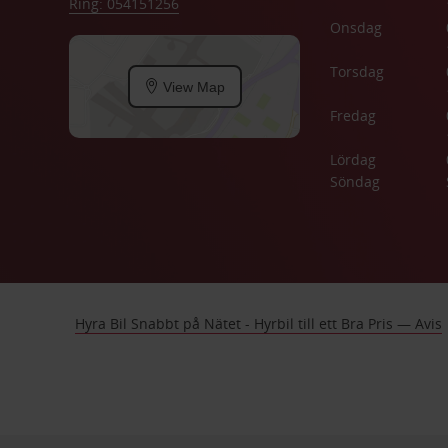
Ring: 054151256
Onsdag
Torsdag
View Map
Fredag
Lördag
Söndag
Hyra Bil Snabbt på Nätet - Hyrbil till ett Bra Pris — Avis