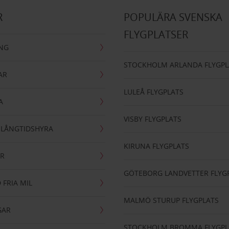
R
POPULÄRA SVENSKA
FLYGPLATSER
ING
STOCKHOLM ARLANDA FLYGPL
AR
LULEÅ FLYGPLATS
A
VISBY FLYGPLATS
- LÅNGTIDSHYRA
KIRUNA FLYGPLATS
AR
GÖTEBORG LANDVETTER FLYG
 FRIA MIL
MALMÖ STURUP FLYGPLATS
GAR
STOCKHOLM BROMMA FLYGPL