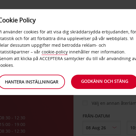
E
POPU
Cookie Policy
ERBJUDANDEN
TJÄNSTER
RA
DESTINA
Vi använder cookies för att visa dig skräddarsydda erbjudanden, fö
statistik och för att förbättra dina upplevelser på vår webbplats. Vi
delar dessutom uppgifter med betrodda reklam- och
ale
statistikpartner – vår
cookie-policy
innehåller mer information.
BIL
Genom att klicka på ACCEPTERA samtycker du till vår användning a
cookies.
HÄMTA FRÅN
GODKÄNN OCH STÄNG
HANTERA INSTÄLLNINGAR
Välj en annan återlä
FRÅN-DATUM
08:30 - 12:30
15:00 - 19:00
08:30 - 12:30