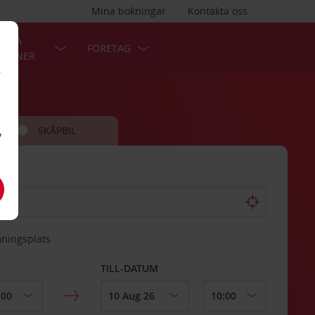
Mina bokningar
Kontakta oss
LÄRA
FÖRETAG
TIONER
r
SKÅPBIL
v
mningsplats
TILL-DATUM