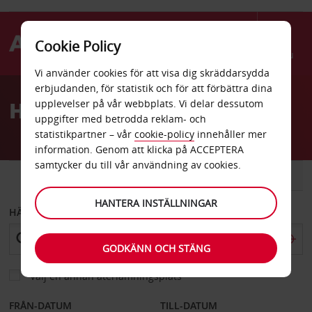
Cookie Policy
Menu
Vi använder cookies för att visa dig skräddarsydda
Welcome
erbjudanden, för statistik och för att förbättra dina
to
Hyrbil Orbassano citta
upplevelser på vår webbplats. Vi delar dessutom
Avis
uppgifter med betrodda reklam- och
statistikpartner – vår
cookie-policy
innehåller mer
information. Genom att klicka på ACCEPTERA
samtycker du till vår användning av cookies.
BIL
SKÅPBIL
HANTERA INSTÄLLNINGAR
HÄMTA FRÅN
GODKÄNN OCH STÄNG
Välj en annan återlämningsplats
FRÅN-DATUM
TILL-DATUM