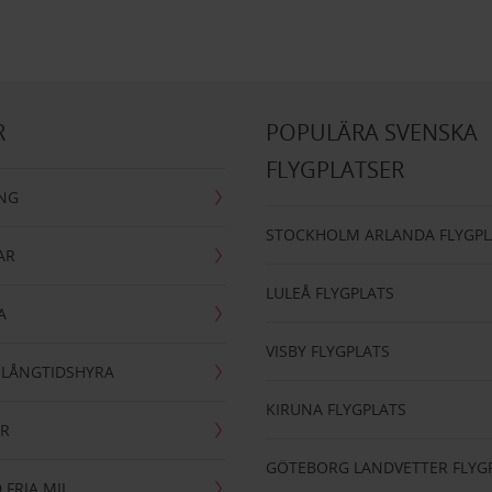
R
POPULÄRA SVENSKA
FLYGPLATSER
ING
STOCKHOLM ARLANDA FLYGPL
AR
LULEÅ FLYGPLATS
A
VISBY FLYGPLATS
- LÅNGTIDSHYRA
KIRUNA FLYGPLATS
AR
GÖTEBORG LANDVETTER FLYG
 FRIA MIL