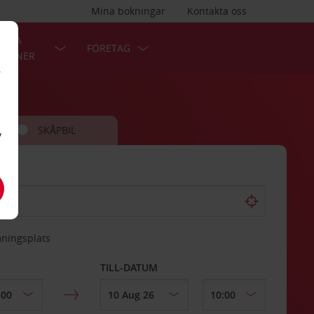
Mina bokningar
Kontakta oss
LÄRA
FÖRETAG
TIONER
r
SKÅPBIL
v
mningsplats
TILL-DATUM