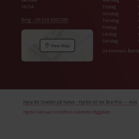
16154
Tisdag
Onsdag
Ring: +39 010 6507280
Torsdag
Fredag
Lördag
Söndag
View Map
24-timmars åter
Hyra Bil Snabbt på Nätet - Hyrbil till ett Bra Pris — Avis
Hyrbil Genua Cristoforo Colombo flygplats