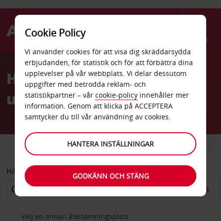
Cookie Policy
Menu
Vi använder cookies för att visa dig skräddarsydda
Welcome
erbjudanden, för statistik och för att förbättra dina
to
Hyrbil Plakias
upplevelser på vår webbplats. Vi delar dessutom
Avis
uppgifter med betrodda reklam- och
uthyrningsstation
statistikpartner – vår
cookie-policy
innehåller mer
information. Genom att klicka på ACCEPTERA
samtycker du till vår användning av cookies.
HANTERA INSTÄLLNINGAR
BIL
SKÅPBIL
HÄMTA FRÅN
GODKÄNN OCH STÄNG
Välj en annan återlämningsplats