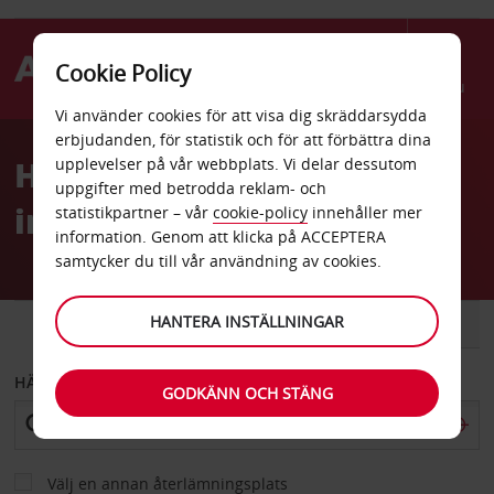
Cookie Policy
Menu
Vi använder cookies för att visa dig skräddarsydda
Welcome
erbjudanden, för statistik och för att förbättra dina
to
Hyrbil Chanias
upplevelser på vår webbplats. Vi delar dessutom
Avis
uppgifter med betrodda reklam- och
internationella flygplats
statistikpartner – vår
cookie-policy
innehåller mer
information. Genom att klicka på ACCEPTERA
samtycker du till vår användning av cookies.
HANTERA INSTÄLLNINGAR
BIL
SKÅPBIL
HÄMTA FRÅN
GODKÄNN OCH STÄNG
Välj en annan återlämningsplats