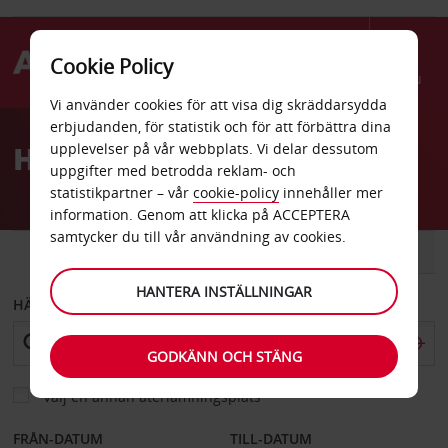
Cookie Policy
Menu
Vi använder cookies för att visa dig skräddarsydda
Welcome
erbjudanden, för statistik och för att förbättra dina
to
Hyrbil Versailles
upplevelser på vår webbplats. Vi delar dessutom
Avis
uppgifter med betrodda reklam- och
statistikpartner – vår
cookie-policy
innehåller mer
information. Genom att klicka på ACCEPTERA
samtycker du till vår användning av cookies.
BIL
SKÅPBIL
HANTERA INSTÄLLNINGAR
HÄMTA FRÅN
GODKÄNN OCH STÄNG
Välj en annan återlämningsplats
FRÅN-DATUM
TILL-DATUM