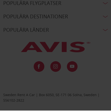
POPULÄRA FLYGPLATSER
POPULÄRA DESTINATIONER
POPULÄRA LÄNDER
Sweden Rent A Car | Box 6050, SE-171 06 Solna, Sweden |
556102-2822