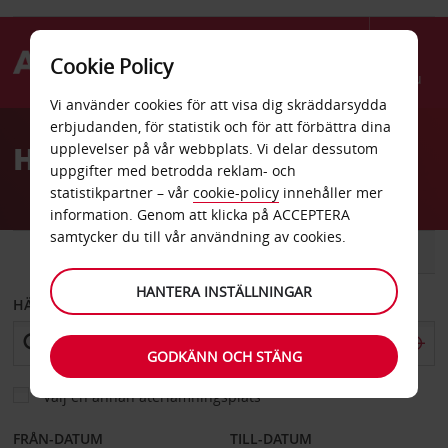
Cookie Policy
Menu
Vi använder cookies för att visa dig skräddarsydda
Welcome
erbjudanden, för statistik och för att förbättra dina
to
Hyrbil Rennes
upplevelser på vår webbplats. Vi delar dessutom
Avis
uppgifter med betrodda reklam- och
statistikpartner – vår
cookie-policy
innehåller mer
information. Genom att klicka på ACCEPTERA
samtycker du till vår användning av cookies.
BIL
SKÅPBIL
HANTERA INSTÄLLNINGAR
HÄMTA FRÅN
GODKÄNN OCH STÄNG
Välj en annan återlämningsplats
FRÅN-DATUM
TILL-DATUM