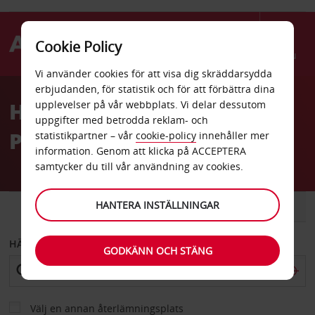
Cookie Policy
Menu
Vi använder cookies för att visa dig skräddarsydda
Welcome
erbjudanden, för statistik och för att förbättra dina
to
Hyrbil parkering VINCI
upplevelser på vår webbplats. Vi delar dessutom
Avis
uppgifter med betrodda reklam- och
Place Concorde
statistikpartner – vår
cookie-policy
innehåller mer
information. Genom att klicka på ACCEPTERA
samtycker du till vår användning av cookies.
HANTERA INSTÄLLNINGAR
BIL
SKÅPBIL
HÄMTA FRÅN
GODKÄNN OCH STÄNG
Välj en annan återlämningsplats