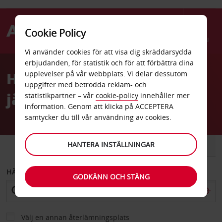
Cookie Policy
Menu
Vi använder cookies för att visa dig skräddarsydda
Welcome
erbjudanden, för statistik och för att förbättra dina
to
Hyrbil Lyon Perrache
upplevelser på vår webbplats. Vi delar dessutom
Avis
uppgifter med betrodda reklam- och
järnvägsstation
statistikpartner – vår
cookie-policy
innehåller mer
information. Genom att klicka på ACCEPTERA
samtycker du till vår användning av cookies.
HANTERA INSTÄLLNINGAR
BIL
SKÅPBIL
HÄMTA FRÅN
GODKÄNN OCH STÄNG
Välj en annan återlämningsplats