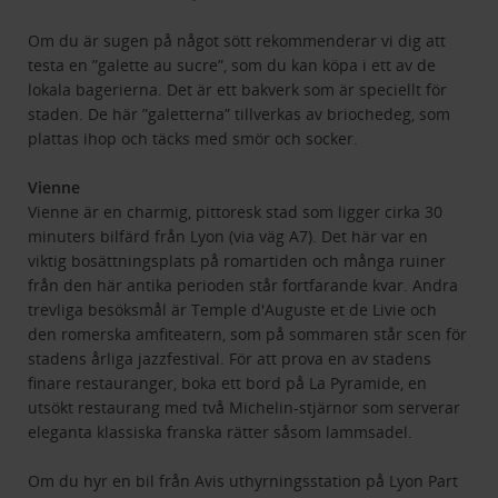
Om du är sugen på något sött rekommenderar vi dig att
testa en ”galette au sucre”, som du kan köpa i ett av de
lokala bagerierna. Det är ett bakverk som är speciellt för
staden. De här ”galetterna” tillverkas av briochedeg, som
plattas ihop och täcks med smör och socker.
Vienne
Vienne är en charmig, pittoresk stad som ligger cirka 30
minuters bilfärd från Lyon (via väg A7). Det här var en
viktig bosättningsplats på romartiden och många ruiner
från den här antika perioden står fortfarande kvar. Andra
trevliga besöksmål är Temple d'Auguste et de Livie och
den romerska amfiteatern, som på sommaren står scen för
stadens årliga jazzfestival. För att prova en av stadens
finare restauranger, boka ett bord på La Pyramide, en
utsökt restaurang med två Michelin-stjärnor som serverar
eleganta klassiska franska rätter såsom lammsadel.
Om du hyr en bil från Avis uthyrningsstation på Lyon Part