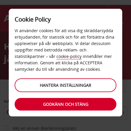
Cookie Policy
Menu
Vi använder cookies för att visa dig skräddarsydda
Welcome
erbjudanden, för statistik och för att förbättra dina
to
Hyra bil Lyon Part Dieu
upplevelser på vår webbplats. Vi delar dessutom
Avis
uppgifter med betrodda reklam- och
järnvägsstation
statistikpartner – vår
cookie-policy
innehåller mer
information. Genom att klicka på ACCEPTERA
samtycker du till vår användning av cookies.
HANTERA INSTÄLLNINGAR
BIL
SKÅPBIL
HÄMTA FRÅN
GODKÄNN OCH STÄNG
Välj en annan återlämningsplats