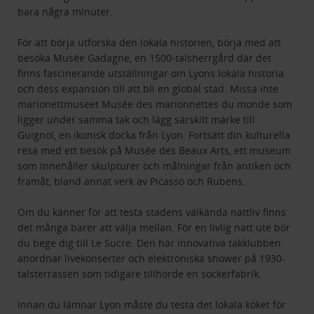
bara några minuter.
För att börja utforska den lokala historien, börja med att
besöka Musée Gadagne, en 1500-talsherrgård där det
finns fascinerande utställningar om Lyons lokala historia
och dess expansion till att bli en global stad. Missa inte
marionettmuseet Musée des marionnettes du monde som
ligger under samma tak och lägg särskilt märke till
Guignol, en ikonisk docka från Lyon. Fortsätt din kulturella
resa med ett besök på Musée des Beaux Arts, ett museum
som innehåller skulpturer och målningar från antiken och
framåt, bland annat verk av Picasso och Rubens.
Om du känner för att testa stadens välkända nattliv finns
det många barer att välja mellan. För en livlig natt ute bör
du bege dig till Le Sucre. Den här innovativa takklubben
anordnar livekonserter och elektroniska shower på 1930-
talsterrassen som tidigare tillhörde en sockerfabrik.
Innan du lämnar Lyon måste du testa det lokala köket för