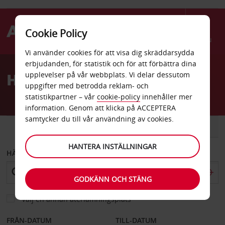
Cookie Policy
Menu
Vi använder cookies för att visa dig skräddarsydda
Welcome
erbjudanden, för statistik och för att förbättra dina
to
Hyrbil Hyeres
upplevelser på vår webbplats. Vi delar dessutom
Avis
uppgifter med betrodda reklam- och
statistikpartner – vår
cookie-policy
innehåller mer
information. Genom att klicka på ACCEPTERA
samtycker du till vår användning av cookies.
BIL
SKÅPBIL
HANTERA INSTÄLLNINGAR
HÄMTA FRÅN
GODKÄNN OCH STÄNG
Välj en annan återlämningsplats
FRÅN-DATUM
TILL-DATUM