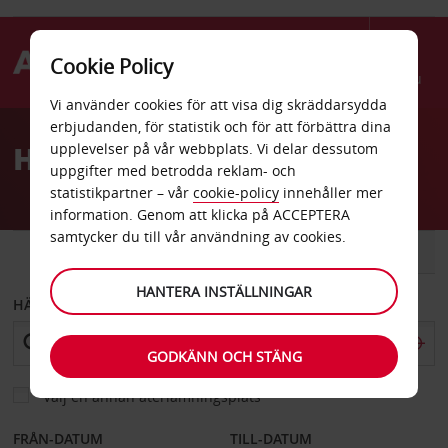
Cookie Policy
Menu
Vi använder cookies för att visa dig skräddarsydda
Welcome
erbjudanden, för statistik och för att förbättra dina
to
Hyrbil Dole
upplevelser på vår webbplats. Vi delar dessutom
Avis
uppgifter med betrodda reklam- och
statistikpartner – vår
cookie-policy
innehåller mer
information. Genom att klicka på ACCEPTERA
samtycker du till vår användning av cookies.
BIL
SKÅPBIL
HANTERA INSTÄLLNINGAR
HÄMTA FRÅN
GODKÄNN OCH STÄNG
Välj en annan återlämningsplats
FRÅN-DATUM
TILL-DATUM