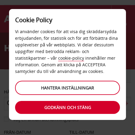
Cookie Policy
Menu
Vi använder cookies för att visa dig skräddarsydda
Welcome
erbjudanden, för statistik och för att förbättra dina
to
Hyrbil Chateau-Thierry
upplevelser på vår webbplats. Vi delar dessutom
Avis
uppgifter med betrodda reklam- och
statistikpartner – vår
cookie-policy
innehåller mer
information. Genom att klicka på ACCEPTERA
samtycker du till vår användning av cookies.
BIL
SKÅPBIL
HANTERA INSTÄLLNINGAR
HÄMTA FRÅN
GODKÄNN OCH STÄNG
Välj en annan återlämningsplats
FRÅN-DATUM
TILL-DATUM