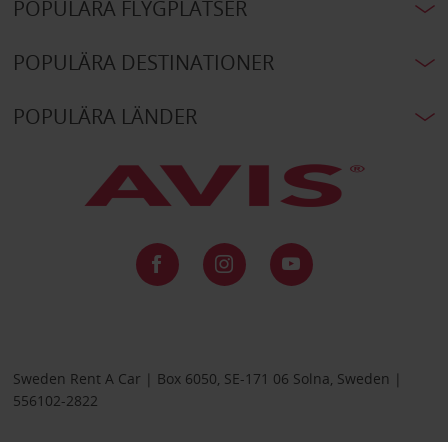
POPULÄRA FLYGPLATSER
POPULÄRA DESTINATIONER
POPULÄRA LÄNDER
Sweden Rent A Car | Box 6050, SE-171 06 Solna, Sweden |
556102-2822