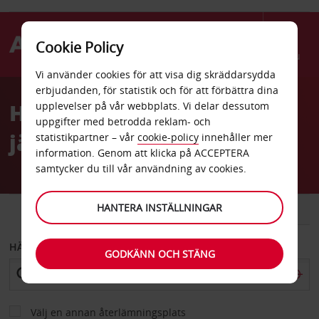
Cookie Policy
Menu
Vi använder cookies för att visa dig skräddarsydda
Welcome
erbjudanden, för statistik och för att förbättra dina
to
Hyrbil Cannes
upplevelser på vår webbplats. Vi delar dessutom
Avis
uppgifter med betrodda reklam- och
järnvägsstation
statistikpartner – vår
cookie-policy
innehåller mer
information. Genom att klicka på ACCEPTERA
samtycker du till vår användning av cookies.
HANTERA INSTÄLLNINGAR
BIL
SKÅPBIL
HÄMTA FRÅN
GODKÄNN OCH STÄNG
Välj en annan återlämningsplats