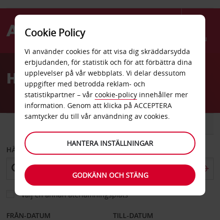
Cookie Policy
Menu
Vi använder cookies för att visa dig skräddarsydda
Welcome
erbjudanden, för statistik och för att förbättra dina
to
Hyrbil Brest
upplevelser på vår webbplats. Vi delar dessutom
Avis
uppgifter med betrodda reklam- och
statistikpartner – vår
cookie-policy
innehåller mer
information. Genom att klicka på ACCEPTERA
samtycker du till vår användning av cookies.
BIL
SKÅPBIL
HANTERA INSTÄLLNINGAR
HÄMTA FRÅN
GODKÄNN OCH STÄNG
Välj en annan återlämningsplats
FRÅN-DATUM
TILL-DATUM