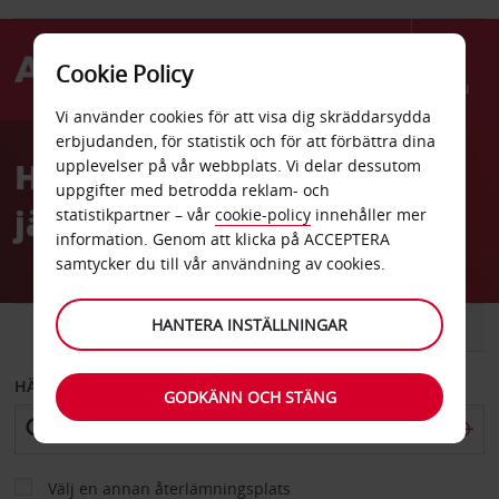
Cookie Policy
Menu
Vi använder cookies för att visa dig skräddarsydda
Welcome
erbjudanden, för statistik och för att förbättra dina
to
Hyra bil Avignon
upplevelser på vår webbplats. Vi delar dessutom
Avis
uppgifter med betrodda reklam- och
järnvägsstation
statistikpartner – vår
cookie-policy
innehåller mer
information. Genom att klicka på ACCEPTERA
samtycker du till vår användning av cookies.
HANTERA INSTÄLLNINGAR
BIL
SKÅPBIL
HÄMTA FRÅN
GODKÄNN OCH STÄNG
Välj en annan återlämningsplats