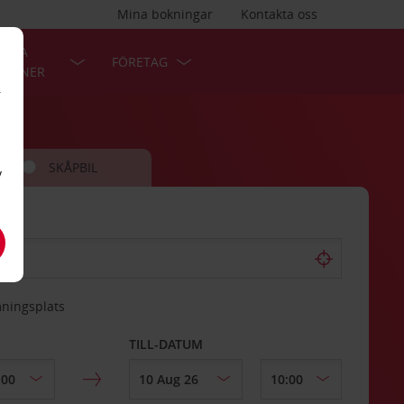
Mina bokningar
Kontakta oss
LÄRA
FÖRETAG
TIONER
r
SKÅPBIL
v
mningsplats
TILL-DATUM