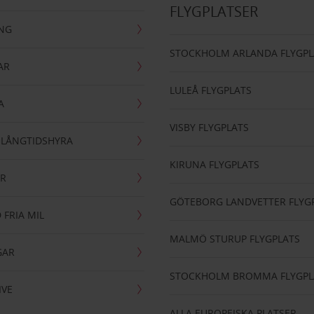
FLYGPLATSER
ING
STOCKHOLM ARLANDA FLYGPL
AR
LULEÅ FLYGPLATS
A
VISBY FLYGPLATS
- LÅNGTIDSHYRA
KIRUNA FLYGPLATS
AR
GÖTEBORG LANDVETTER FLYG
 FRIA MIL
MALMÖ STURUP FLYGPLATS
GAR
STOCKHOLM BROMMA FLYGPL
IVE
ALLA EUROPEISKA PLATSER