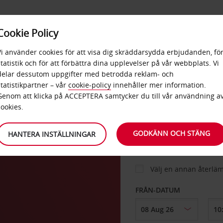
E
POPU
Cookie Policy
ERBJUDANDEN
TJÄNSTER
RA
DESTINA
Vi använder cookies för att visa dig skräddarsydda erbjudanden, fö
statistik och för att förbättra dina upplevelser på vår webbplats. Vi
delar dessutom uppgifter med betrodda reklam- och
ä
statistikpartner – vår
cookie-policy
innehåller mer information.
BIL
Genom att klicka på ACCEPTERA samtycker du till vår användning a
cookies.
HÄMTA FRÅN
GODKÄNN OCH STÄNG
HANTERA INSTÄLLNINGAR
Välj en annan återlä
FRÅN-DATUM