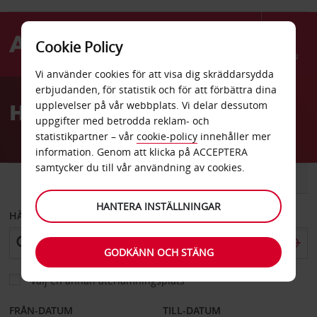
Cookie Policy
Menu
Vi använder cookies för att visa dig skräddarsydda
Welcome
erbjudanden, för statistik och för att förbättra dina
to
Hyrbil Ivalo
upplevelser på vår webbplats. Vi delar dessutom
Avis
uppgifter med betrodda reklam- och
statistikpartner – vår
cookie-policy
innehåller mer
information. Genom att klicka på ACCEPTERA
samtycker du till vår användning av cookies.
BIL
SKÅPBIL
HANTERA INSTÄLLNINGAR
HÄMTA FRÅN
GODKÄNN OCH STÄNG
Välj en annan återlämningsplats
FRÅN-DATUM
TILL-DATUM