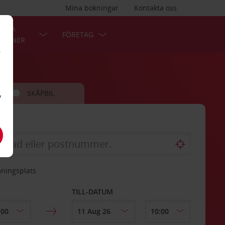
Mina bokningar
Kontakta oss
LÄRA
FÖRETAG
TIONER
r
SKÅPBIL
v
mningsplats
TILL-DATUM