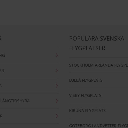
R
POPULÄRA SVENSKA
FLYGPLATSER
ING
STOCKHOLM ARLANDA FLYGPL
AR
LULEÅ FLYGPLATS
A
VISBY FLYGPLATS
- LÅNGTIDSHYRA
KIRUNA FLYGPLATS
AR
GÖTEBORG LANDVETTER FLYG