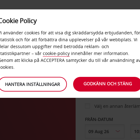
E
POPU
Cookie Policy
ERBJUDANDEN
TJÄNSTER
RA
DESTINA
Vi använder cookies för att visa dig skräddarsydda erbjudanden, fö
statistik och för att förbättra dina upplevelser på vår webbplats. Vi
delar dessutom uppgifter med betrodda reklam- och
statistikpartner – vår
cookie-policy
innehåller mer information.
BIL
Genom att klicka på ACCEPTERA samtycker du till vår användning a
cookies.
HÄMTA FRÅN
GODKÄNN OCH STÄNG
HANTERA INSTÄLLNINGAR
Välj en annan återlä
FRÅN-DATUM