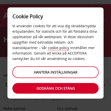
Cookie Policy
Menu
Vi använder cookies för att visa dig skräddarsydda
Welcome
erbjudanden, för statistik och för att förbättra dina
to
Hyrbil Varna centrum
upplevelser på vår webbplats. Vi delar dessutom
Avis
uppgifter med betrodda reklam- och
statistikpartner – vår
cookie-policy
innehåller mer
information. Genom att klicka på ACCEPTERA
samtycker du till vår användning av cookies.
BIL
SKÅPBIL
HANTERA INSTÄLLNINGAR
HÄMTA FRÅN
GODKÄNN OCH STÄNG
Välj en annan återlämningsplats
FRÅN-DATUM
TILL-DATUM