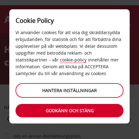
Cookie Policy
Menu
Vi använder cookies för att visa dig skräddarsydda
Welcome
erbjudanden, för statistik och för att förbättra dina
to
Hyrbil Bryssel Ixelles
upplevelser på vår webbplats. Vi delar dessutom
Avis
uppgifter med betrodda reklam- och
centrum
statistikpartner – vår
cookie-policy
innehåller mer
information. Genom att klicka på ACCEPTERA
samtycker du till vår användning av cookies.
HANTERA INSTÄLLNINGAR
BIL
SKÅPBIL
HÄMTA FRÅN
GODKÄNN OCH STÄNG
Välj en annan återlämningsplats