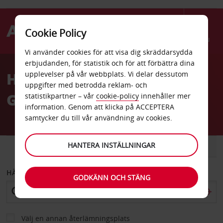
Cookie Policy
Menu
Vi använder cookies för att visa dig skräddarsydda
Welcome
erbjudanden, för statistik och för att förbättra dina
to
Hyrbil
upplevelser på vår webbplats. Vi delar dessutom
Avis
uppgifter med betrodda reklam- och
Gyeongju stationsområde
statistikpartner – vår
cookie-policy
innehåller mer
information. Genom att klicka på ACCEPTERA
samtycker du till vår användning av cookies.
HANTERA INSTÄLLNINGAR
BIL
SKÅPBIL
HÄMTA FRÅN
GODKÄNN OCH STÄNG
Välj en annan återlämningsplats