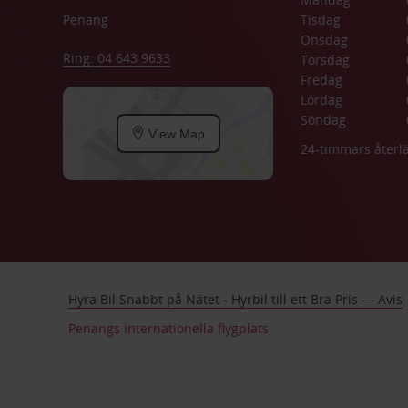
Penang
Tisdag
Onsdag
Ring: 04 643 9633
Torsdag
Fredag
Lördag
Söndag
View Map
24-timmars åter
Hyra Bil Snabbt på Nätet - Hyrbil till ett Bra Pris — Avis
Penangs internationella flygplats