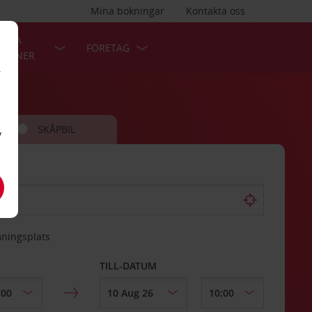
Mina bokningar
Kontakta oss
LÄRA
FÖRETAG
TIONER
r
SKÅPBIL
v
mningsplats
TILL-DATUM