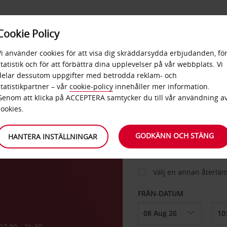
E
POPU
Cookie Policy
ERBJUDANDEN
TJÄNSTER
RA
DESTINA
Vi använder cookies för att visa dig skräddarsydda erbjudanden, fö
statistik och för att förbättra dina upplevelser på vår webbplats. Vi
delar dessutom uppgifter med betrodda reklam- och
statistikpartner – vår
cookie-policy
innehåller mer information.
BIL
Genom att klicka på ACCEPTERA samtycker du till vår användning a
cookies.
HÄMTA FRÅN
GODKÄNN OCH STÄNG
HANTERA INSTÄLLNINGAR
Välj en annan återlä
FRÅN-DATUM
07:30 - 21:30