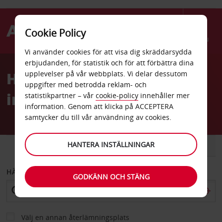
Cookie Policy
Menu
Vi använder cookies för att visa dig skräddarsydda
Welcome
erbjudanden, för statistik och för att förbättra dina
to
Hyrbil Guams
upplevelser på vår webbplats. Vi delar dessutom
Avis
uppgifter med betrodda reklam- och
internationella flygplats
statistikpartner – vår
cookie-policy
innehåller mer
information. Genom att klicka på ACCEPTERA
samtycker du till vår användning av cookies.
HANTERA INSTÄLLNINGAR
BIL
SKÅPBIL
HÄMTA FRÅN
GODKÄNN OCH STÄNG
Välj en annan återlämningsplats