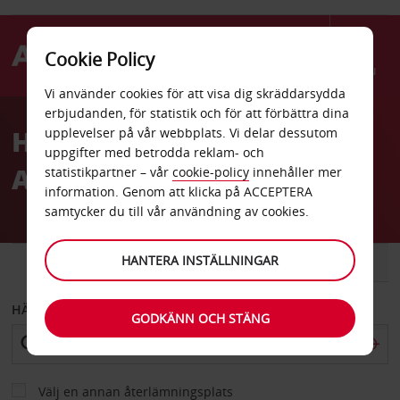
Cookie Policy
Menu
Vi använder cookies för att visa dig skräddarsydda
Welcome
erbjudanden, för statistik och för att förbättra dina
to
Hyrbil Ninoy
upplevelser på vår webbplats. Vi delar dessutom
Avis
uppgifter med betrodda reklam- och
Aquino flygplatsterminal
statistikpartner – vår
cookie-policy
innehåller mer
information. Genom att klicka på ACCEPTERA
samtycker du till vår användning av cookies.
HANTERA INSTÄLLNINGAR
BIL
SKÅPBIL
HÄMTA FRÅN
GODKÄNN OCH STÄNG
Välj en annan återlämningsplats