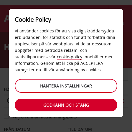
Cookie Policy
Menu
Vi använder cookies för att visa dig skräddarsydda
Welcome
erbjudanden, för statistik och för att förbättra dina
to
Hyrbil Secunda
upplevelser på vår webbplats. Vi delar dessutom
Avis
uppgifter med betrodda reklam- och
statistikpartner – vår
cookie-policy
innehåller mer
information. Genom att klicka på ACCEPTERA
samtycker du till vår användning av cookies.
BIL
SKÅPBIL
HANTERA INSTÄLLNINGAR
HÄMTA FRÅN
GODKÄNN OCH STÄNG
Välj en annan återlämningsplats
FRÅN-DATUM
TILL-DATUM