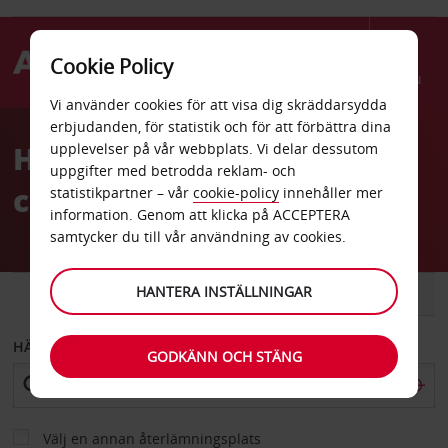
Cookie Policy
Menu
Vi använder cookies för att visa dig skräddarsydda
Welcome
erbjudanden, för statistik och för att förbättra dina
to
Hyrbil Port Elizabeth
upplevelser på vår webbplats. Vi delar dessutom
Avis
uppgifter med betrodda reklam- och
centrum
statistikpartner – vår
cookie-policy
innehåller mer
information. Genom att klicka på ACCEPTERA
samtycker du till vår användning av cookies.
HANTERA INSTÄLLNINGAR
BIL
SKÅPBIL
HÄMTA FRÅN
GODKÄNN OCH STÄNG
Välj en annan återlämningsplats