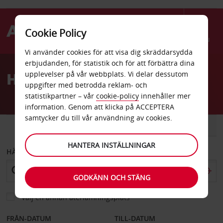
Cookie Policy
Menu
Vi använder cookies för att visa dig skräddarsydda
Welcome
erbjudanden, för statistik och för att förbättra dina
to
Hyrbil Ladysmith
upplevelser på vår webbplats. Vi delar dessutom
Avis
uppgifter med betrodda reklam- och
statistikpartner – vår
cookie-policy
innehåller mer
information. Genom att klicka på ACCEPTERA
samtycker du till vår användning av cookies.
BIL
SKÅPBIL
HANTERA INSTÄLLNINGAR
HÄMTA FRÅN
GODKÄNN OCH STÄNG
Välj en annan återlämningsplats
FRÅN-DATUM
TILL-DATUM