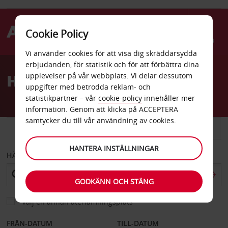
Cookie Policy
Menu
Vi använder cookies för att visa dig skräddarsydda
Welcome
erbjudanden, för statistik och för att förbättra dina
to
Hyrbil Kokstad
upplevelser på vår webbplats. Vi delar dessutom
Avis
uppgifter med betrodda reklam- och
statistikpartner – vår
cookie-policy
innehåller mer
information. Genom att klicka på ACCEPTERA
samtycker du till vår användning av cookies.
BIL
SKÅPBIL
HANTERA INSTÄLLNINGAR
HÄMTA FRÅN
GODKÄNN OCH STÄNG
Välj en annan återlämningsplats
FRÅN-DATUM
TILL-DATUM