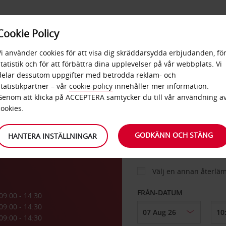
E
POPU
Cookie Policy
ERBJUDANDEN
TJÄNSTER
RA
DESTINA
Vi använder cookies för att visa dig skräddarsydda erbjudanden, fö
statistik och för att förbättra dina upplevelser på vår webbplats. Vi
delar dessutom uppgifter med betrodda reklam- och
re Le
statistikpartner – vår
cookie-policy
innehåller mer information.
BIL
Genom att klicka på ACCEPTERA samtycker du till vår användning a
cookies.
el
HÄMTA FRÅN
GODKÄNN OCH STÄNG
HANTERA INSTÄLLNINGAR
Välj en annan återlä
FRÅN-DATUM
09:00 - 14:30
09:00 - 14:30
09:00 - 14:30