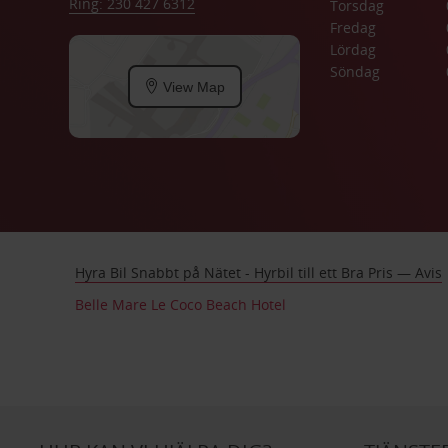
Ring: 230 427 6312
Torsdag
Fredag
Lördag
Söndag
View Map
Hyra Bil Snabbt på Nätet - Hyrbil till ett Bra Pris — Avis
Belle Mare Le Coco Beach Hotel