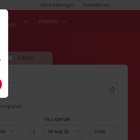
Mina bokningar
Kontakta oss
LÄRA
FÖRETAG
TIONER
r
SKÅPBIL
v
mningsplats
TILL-DATUM