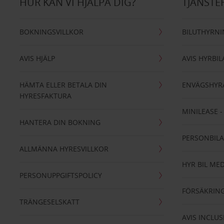
HUR KAN VI HJÄLPA DIG?
TJÄNSTE
BOKNINGSVILLKOR
BILUTHYRN
AVIS HJÄLP
AVIS HYRBIL
HÄMTA ELLER BETALA DIN
ENVÄGSHYR
HYRESFAKTURA
MINILEASE 
HANTERA DIN BOKNING
PERSONBIL
ALLMÄNNA HYRESVILLKOR
HYR BIL MED
PERSONUPPGIFTSPOLICY
FÖRSÄKRIN
TRÄNGESELSKATT
AVIS INCLUS