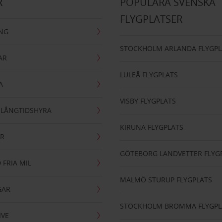
R
POPULÄRA SVENSKA
FLYGPLATSER
ING
STOCKHOLM ARLANDA FLYGPL
AR
LULEÅ FLYGPLATS
A
VISBY FLYGPLATS
- LÅNGTIDSHYRA
KIRUNA FLYGPLATS
AR
GÖTEBORG LANDVETTER FLYG
 FRIA MIL
MALMÖ STURUP FLYGPLATS
GAR
STOCKHOLM BROMMA FLYGPL
IVE