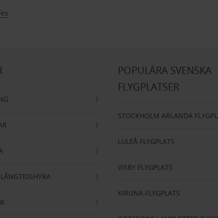
Fes
R
POPULÄRA SVENSKA
FLYGPLATSER
ING
STOCKHOLM ARLANDA FLYGPL
AR
LULEÅ FLYGPLATS
A
VISBY FLYGPLATS
- LÅNGTIDSHYRA
KIRUNA FLYGPLATS
AR