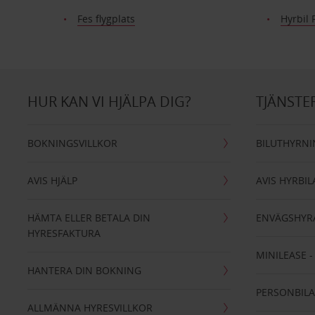
Fes flygplats
Hyrbil 
HUR KAN VI HJÄLPA DIG?
TJÄNSTE
BOKNINGSVILLKOR
BILUTHYRN
AVIS HJÄLP
AVIS HYRBIL
HÄMTA ELLER BETALA DIN
ENVÄGSHYR
HYRESFAKTURA
MINILEASE 
HANTERA DIN BOKNING
PERSONBIL
ALLMÄNNA HYRESVILLKOR