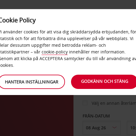
E
POPU
Cookie Policy
ERBJUDANDEN
TJÄNSTER
RA
DESTINA
Vi använder cookies för att visa dig skräddarsydda erbjudanden, fö
statistik och för att förbättra dina upplevelser på vår webbplats. Vi
delar dessutom uppgifter med betrodda reklam- och
statistikpartner – vår
cookie-policy
innehåller mer information.
BIL
Genom att klicka på ACCEPTERA samtycker du till vår användning a
cookies.
HÄMTA FRÅN
GODKÄNN OCH STÄNG
HANTERA INSTÄLLNINGAR
Välj en annan återlä
FRÅN-DATUM