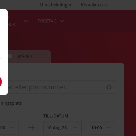
Mina bokningar
Kontakta oss
LÄRA
FÖRETAG
TIONER
r
SKÅPBIL
v
mningsplats
TILL-DATUM