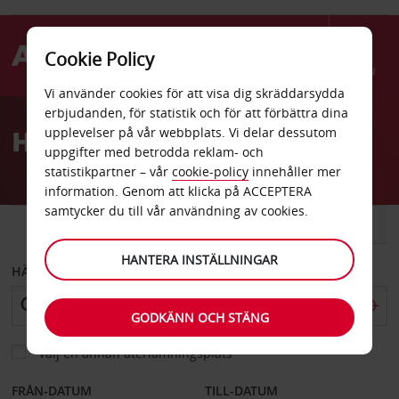
Cookie Policy
Menu
Vi använder cookies för att visa dig skräddarsydda
Welcome
erbjudanden, för statistik och för att förbättra dina
to
Hyrbil Abidjan
upplevelser på vår webbplats. Vi delar dessutom
Avis
uppgifter med betrodda reklam- och
statistikpartner – vår
cookie-policy
innehåller mer
information. Genom att klicka på ACCEPTERA
samtycker du till vår användning av cookies.
BIL
SKÅPBIL
HANTERA INSTÄLLNINGAR
HÄMTA FRÅN
GODKÄNN OCH STÄNG
Välj en annan återlämningsplats
FRÅN-DATUM
TILL-DATUM