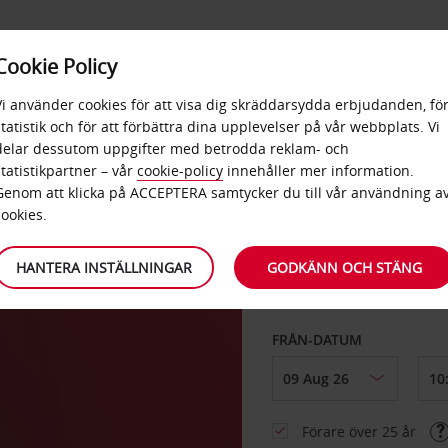
E
POPU
Cookie Policy
ERBJUDANDEN
TJÄNSTER
RA
DESTINA
Vi använder cookies för att visa dig skräddarsydda erbjudanden, fö
statistik och för att förbättra dina upplevelser på vår webbplats. Vi
delar dessutom uppgifter med betrodda reklam- och
statistikpartner – vår
cookie-policy
innehåller mer information.
Genom att klicka på ACCEPTERA samtycker du till vår användning a
HÄMTA FRÅN
cookies.
HANTERA INSTÄLLNINGAR
GODKÄNN OCH STÄNG
Välj en annan återlä
FRÅN-DATUM
Förare över 25 år