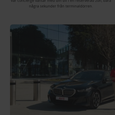
Vår concierge väntar med din bil i en reserverad zon, bara
några sekunder från terminaldörren.