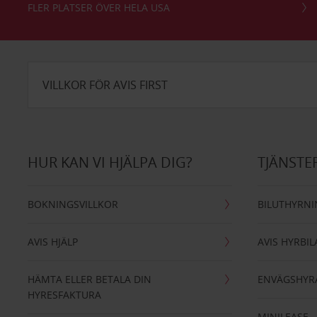
FLER PLATSER ÖVER HELA USA
VILLKOR FÖR AVIS FIRST
HUR KAN VI HJÄLPA DIG?
TJÄNSTE
BOKNINGSVILLKOR
BILUTHYRN
AVIS HJÄLP
AVIS HYRBIL
HÄMTA ELLER BETALA DIN
ENVÄGSHYR
HYRESFAKTURA
MINILEASE 