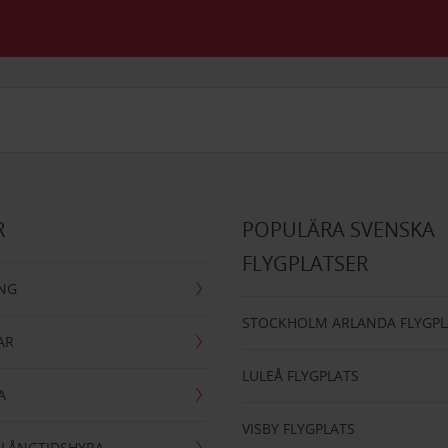
R
POPULÄRA SVENSKA
FLYGPLATSER
ING
STOCKHOLM ARLANDA FLYGPL
AR
LULEÅ FLYGPLATS
A
VISBY FLYGPLATS
- LÅNGTIDSHYRA