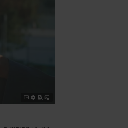
 i en reserverad zon, bara