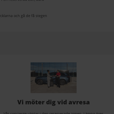
cklarna och gå de få stegen
Vi möter dig vid avresa
Vår concierge väntar i den reserverade zonen. Lämna över