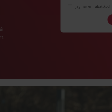
a
Jag har en rabattkod
på
t.