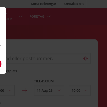
Mina bokningar
Kontakta oss
LÄRA
FÖRETAG
TIONER
r
v
mningsplats
TILL-DATUM