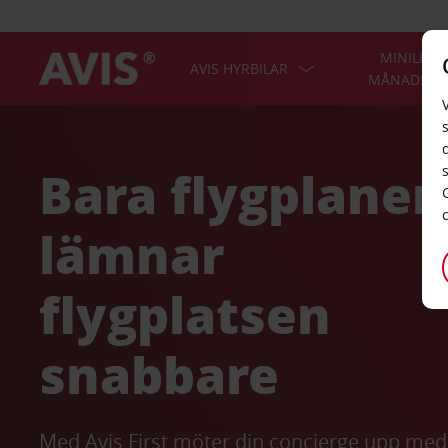
MINILEAS
AVIS HYRBILAR
MÅNADSHY
Bara flygplanen
lämnar
flygplatsen
snabbare
Med Avis First möter din concierge upp med