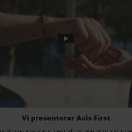
Vi presenterar Avis First
ra några sekunder med Avis First. Vår concierge väntar med din bil