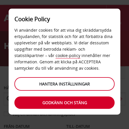
Cookie Policy
Menu
Vi använder cookies för att visa dig skräddarsydda
Welcome
erbjudanden, för statistik och för att förbättra dina
to
Hyrbil Vancouver
upplevelser på vår webbplats. Vi delar dessutom
Avis
uppgifter med betrodda reklam- och
statistikpartner – vår
cookie-policy
innehåller mer
information. Genom att klicka på ACCEPTERA
samtycker du till vår användning av cookies.
BIL
SKÅPBIL
HANTERA INSTÄLLNINGAR
HÄMTA FRÅN
GODKÄNN OCH STÄNG
Välj en annan återlämningsplats
FRÅN-DATUM
TILL-DATUM