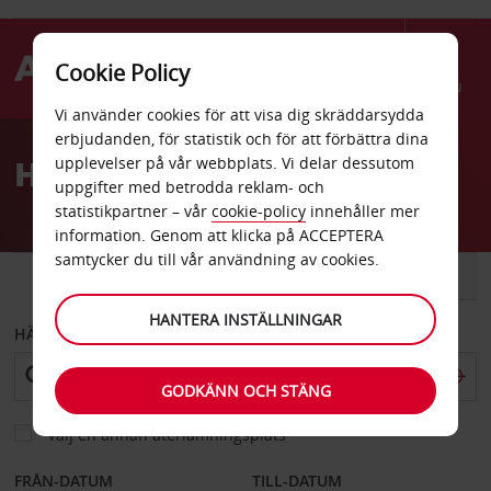
Cookie Policy
Menu
Vi använder cookies för att visa dig skräddarsydda
Welcome
erbjudanden, för statistik och för att förbättra dina
to
Hyrbil Roanoke
upplevelser på vår webbplats. Vi delar dessutom
Avis
uppgifter med betrodda reklam- och
statistikpartner – vår
cookie-policy
innehåller mer
information. Genom att klicka på ACCEPTERA
samtycker du till vår användning av cookies.
BIL
SKÅPBIL
HANTERA INSTÄLLNINGAR
HÄMTA FRÅN
GODKÄNN OCH STÄNG
Välj en annan återlämningsplats
FRÅN-DATUM
TILL-DATUM