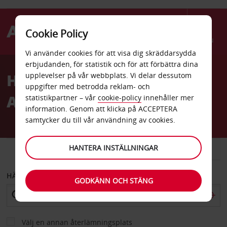
Cookie Policy
Menu
Vi använder cookies för att visa dig skräddarsydda
Welcome
erbjudanden, för statistik och för att förbättra dina
to
Hyrbil Lewisville Texas
upplevelser på vår webbplats. Vi delar dessutom
Avis
uppgifter med betrodda reklam- och
Avis
statistikpartner – vår
cookie-policy
innehåller mer
information. Genom att klicka på ACCEPTERA
samtycker du till vår användning av cookies.
HANTERA INSTÄLLNINGAR
BIL
SKÅPBIL
HÄMTA FRÅN
GODKÄNN OCH STÄNG
Välj en annan återlämningsplats