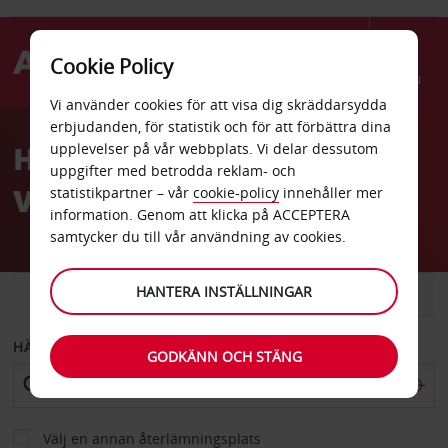
Cookie Policy
Menu
Vi använder cookies för att visa dig skräddarsydda
Welcome
erbjudanden, för statistik och för att förbättra dina
to
Hyrbil Dallas Sears Valley
upplevelser på vår webbplats. Vi delar dessutom
Avis
uppgifter med betrodda reklam- och
View Mall
statistikpartner – vår
cookie-policy
innehåller mer
information. Genom att klicka på ACCEPTERA
samtycker du till vår användning av cookies.
HANTERA INSTÄLLNINGAR
BIL
SKÅPBIL
HÄMTA FRÅN
GODKÄNN OCH STÄNG
Välj en annan återlämningsplats