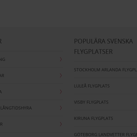
R
POPULÄRA SVENSKA
FLYGPLATSER
ING
STOCKHOLM ARLANDA FLYGPL
AR
LULEÅ FLYGPLATS
A
VISBY FLYGPLATS
- LÅNGTIDSHYRA
KIRUNA FLYGPLATS
AR
GÖTEBORG LANDVETTER FLYG