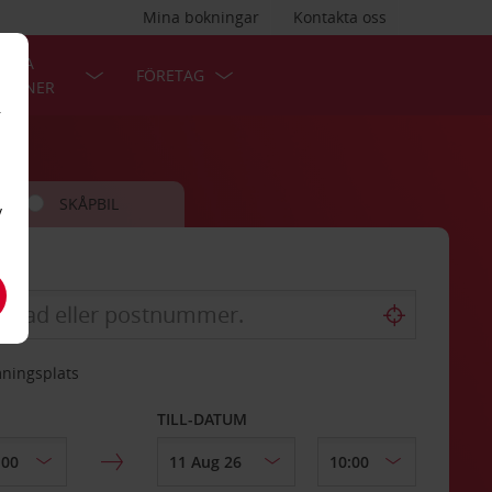
Mina bokningar
Kontakta oss
LÄRA
FÖRETAG
TIONER
r
SKÅPBIL
v
mningsplats
TILL-DATUM