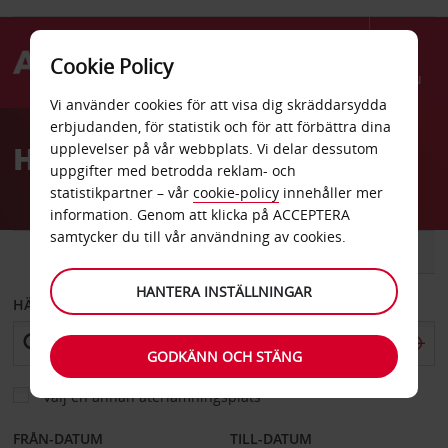
Cookie Policy
Menu
Vi använder cookies för att visa dig skräddarsydda
Welcome
erbjudanden, för statistik och för att förbättra dina
to
Hyrbil Lexington Park
upplevelser på vår webbplats. Vi delar dessutom
Avis
uppgifter med betrodda reklam- och
statistikpartner – vår
cookie-policy
innehåller mer
information. Genom att klicka på ACCEPTERA
samtycker du till vår användning av cookies.
BIL
SKÅPBIL
HANTERA INSTÄLLNINGAR
HÄMTA FRÅN
GODKÄNN OCH STÄNG
Välj en annan återlämningsplats
FRÅN-DATUM
TILL-DATUM