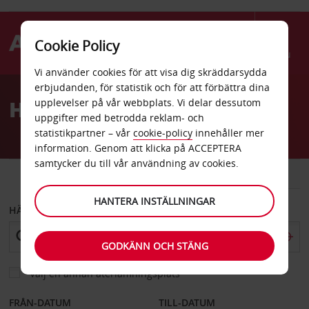
Cookie Policy
Menu
Vi använder cookies för att visa dig skräddarsydda
Welcome
erbjudanden, för statistik och för att förbättra dina
to
Hyrbil Sitka
upplevelser på vår webbplats. Vi delar dessutom
Avis
uppgifter med betrodda reklam- och
statistikpartner – vår
cookie-policy
innehåller mer
information. Genom att klicka på ACCEPTERA
samtycker du till vår användning av cookies.
BIL
SKÅPBIL
HANTERA INSTÄLLNINGAR
HÄMTA FRÅN
GODKÄNN OCH STÄNG
Välj en annan återlämningsplats
FRÅN-DATUM
TILL-DATUM