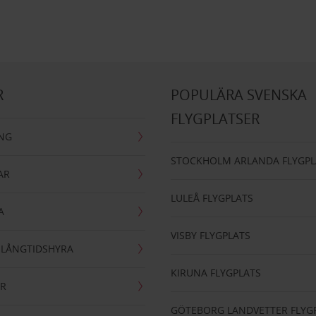
R
POPULÄRA SVENSKA
FLYGPLATSER
ING
STOCKHOLM ARLANDA FLYGPL
AR
LULEÅ FLYGPLATS
A
VISBY FLYGPLATS
- LÅNGTIDSHYRA
KIRUNA FLYGPLATS
AR
GÖTEBORG LANDVETTER FLYG