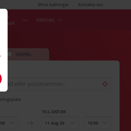
Mina bokningar
Kontakta oss
LÄRA
FÖRETAG
TIONER
r
SKÅPBIL
v
mningsplats
TILL-DATUM