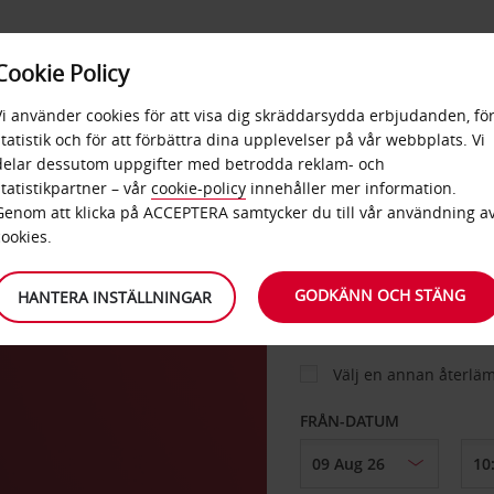
E
POPU
Cookie Policy
ERBJUDANDEN
TJÄNSTER
RA
DESTINA
Vi använder cookies för att visa dig skräddarsydda erbjudanden, fö
statistik och för att förbättra dina upplevelser på vår webbplats. Vi
delar dessutom uppgifter med betrodda reklam- och
statistikpartner – vår
cookie-policy
innehåller mer information.
BIL
Genom att klicka på ACCEPTERA samtycker du till vår användning a
cookies.
HÄMTA FRÅN
GODKÄNN OCH STÄNG
HANTERA INSTÄLLNINGAR
Välj en annan återlä
FRÅN-DATUM