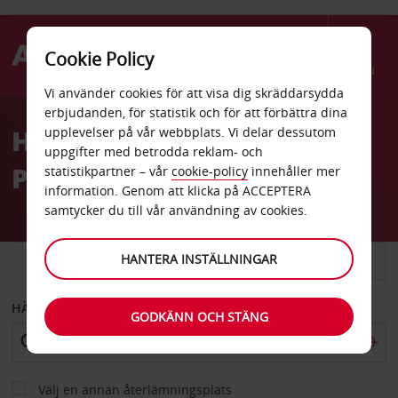
Cookie Policy
Menu
Vi använder cookies för att visa dig skräddarsydda
Welcome
erbjudanden, för statistik och för att förbättra dina
to
Hyrbil Presidente Castro
upplevelser på vår webbplats. Vi delar dessutom
Avis
uppgifter med betrodda reklam- och
Pinto flygplats
statistikpartner – vår
cookie-policy
innehåller mer
information. Genom att klicka på ACCEPTERA
samtycker du till vår användning av cookies.
HANTERA INSTÄLLNINGAR
BIL
SKÅPBIL
HÄMTA FRÅN
GODKÄNN OCH STÄNG
Välj en annan återlämningsplats