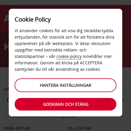
Cookie Policy
Menu
Vi använder cookies för att visa dig skräddarsydda
Welcome
erbjudanden, för statistik och för att förbättra dina
to
Hyrbil Imperatriz centrum
upplevelser på vår webbplats. Vi delar dessutom
Avis
uppgifter med betrodda reklam- och
statistikpartner – vår
cookie-policy
innehåller mer
information. Genom att klicka på ACCEPTERA
samtycker du till vår användning av cookies.
BIL
SKÅPBIL
HANTERA INSTÄLLNINGAR
HÄMTA FRÅN
GODKÄNN OCH STÄNG
Välj en annan återlämningsplats
FRÅN-DATUM
TILL-DATUM