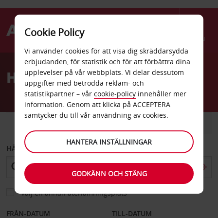
Cookie Policy
Menu
Vi använder cookies för att visa dig skräddarsydda
Welcome
erbjudanden, för statistik och för att förbättra dina
to
Hyrbil Trier
upplevelser på vår webbplats. Vi delar dessutom
Avis
uppgifter med betrodda reklam- och
statistikpartner – vår
cookie-policy
innehåller mer
information. Genom att klicka på ACCEPTERA
samtycker du till vår användning av cookies.
BIL
SKÅPBIL
HANTERA INSTÄLLNINGAR
HÄMTA FRÅN
GODKÄNN OCH STÄNG
Välj en annan återlämningsplats
FRÅN-DATUM
TILL-DATUM